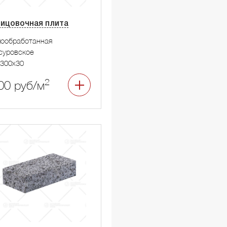
ицовочная плита
мообработанная
суровское
300x30
2
00 руб/м