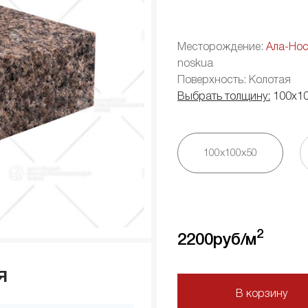
Месторождение:
Ала-Нос
noskua
Поверхность: Колотая
Выбрать толщину:
100х1
100х100х50
2
2200
руб/м
я
В корзину