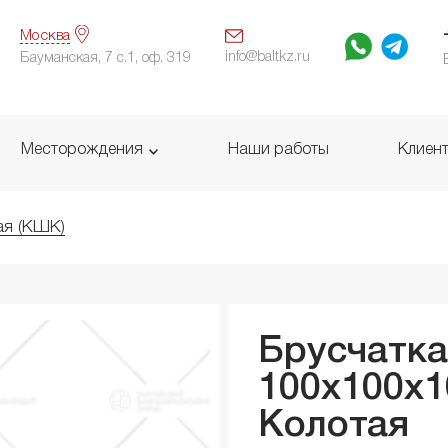
Москва
info@baltkz.ru
Бауманская, 7 с.1, оф. 319
Месторождения
Наши работы
Клиен
ая (КШК)
Брусчатка
100x100x
Колотая