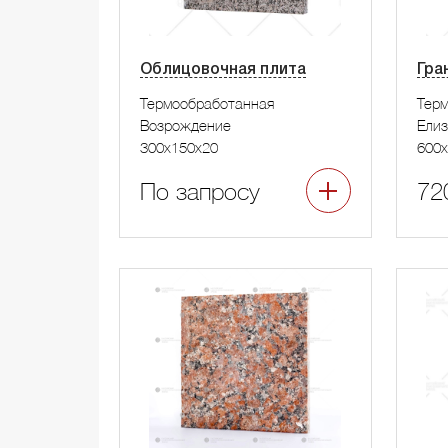
Облицовочная плита
Гра
Термообработанная
Тер
Возрождение
Елиз
300x150x20
600x
По запросу
72