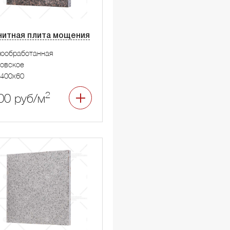
нитная плита мощения
мообработанная
овское
400x60
2
00 руб/м