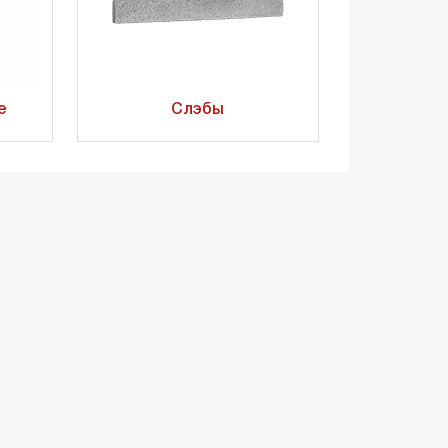
е
Слэбы