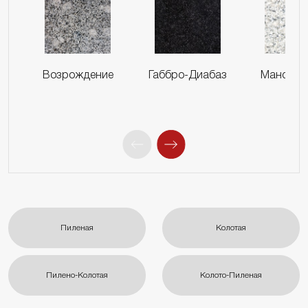
Возрождение
Габбро-Диабаз
Мансуро
Пиленая
Колотая
Пилено-Колотая
Колото-Пиленая