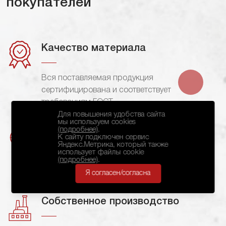
покупателей
Качество материала
Вся поставляемая продукция
сертифицирована и соответствует
требованиям ГОСТ.
Для повышения удобства сайта
мы используем cookies
(подробнее)
.
Поставляем в срок
К сайту подключен сервис
Яндекс.Метрика, который также
использует файлы cookie
(подробнее)
.
Собственный отдел логистики обеспечивает
бесперебойную поставку в кратчайший срок.
Я согласен/согласна
Собственное производство