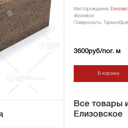
Месторождение:
Елизовс
elizovskoe
Поверхность: Термообра
3600
руб/пог. м
В корзину
Все товары 
Елизовское
я