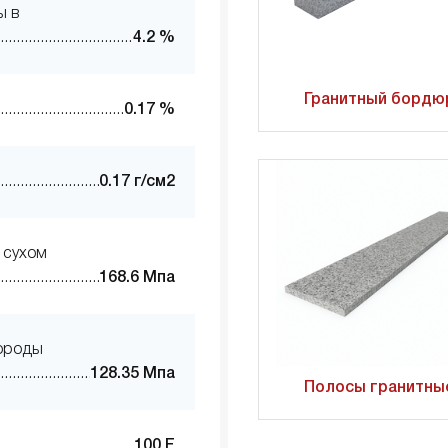
ы в
4.2 %
Гранитный бордю
0.17 %
0.17 г/см2
 сухом
168.6 Мпа
породы
128.35 Мпа
Полосы гранитны
100 F