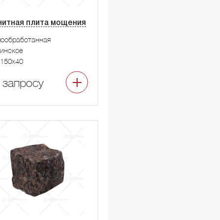
нитная плита мощения
мообработанная
инское
150x40
 запросу