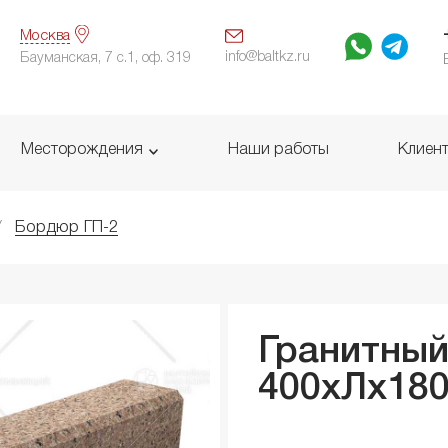
Москва
info@baltkz.ru
Бауманская, 7 с.1, оф. 319
Месторождения
Наши работы
Клиен
Бордюр ГП-2
Гранитны
400xЛx
18