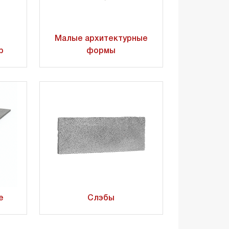
Малые архитектурные
р
формы
е
Слэбы