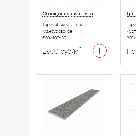
Облицовочная плита
Гра
Термообработанная
Тер
Мансуровское
Курт
600x400x30
300x
2
2900 руб/м
По