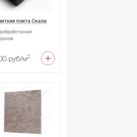
нитная плита Скала
мообработанная
ирское
2
00 руб/м