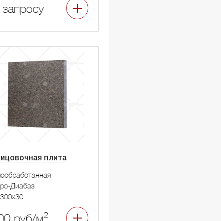
 запросу
ицовочная плита
мообработанная
ро-Диабаз
300x30
2
00 руб/м