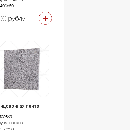
400x50
2
00 руб/м
ицовочная плита
ировка
улатовское
150x30