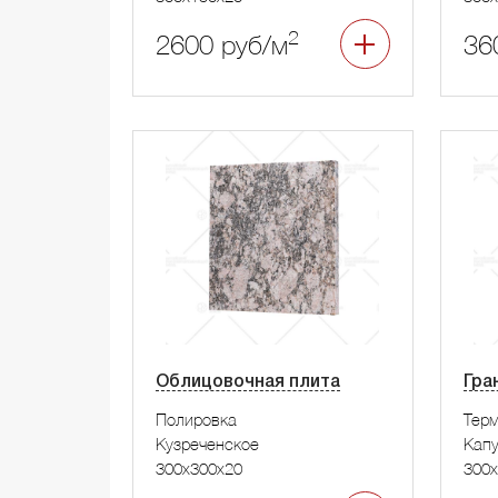
2
2600 руб/м
36
Облицовочная плита
Гра
Полировка
Тер
Кузреченское
Капу
300x300x20
300x