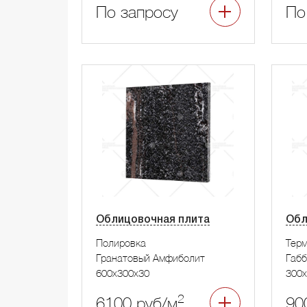
По запросу
По
Облицовочная плита
Обл
Полировка
Тер
Гранатовый Амфиболит
Габб
600x300x30
300x
2
6100 руб/м
90