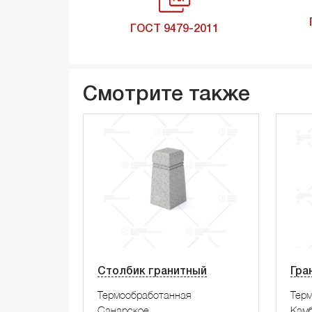
ГОСТ 9479-2011
Смотрите также
Столбик гранитный
Гра
Термообработанная
Тер
Санарское
Камб