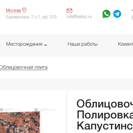
Москва
info@baltkz.ru
Бауманская, 7 с.1, оф. 319
Месторождения
Наши работы
Клиен
Облицовочная плита
Облицовоч
Полировка
Капустинс