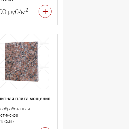
2
00 руб/м
нитная плита мощения
мообработанная
стинское
150x60