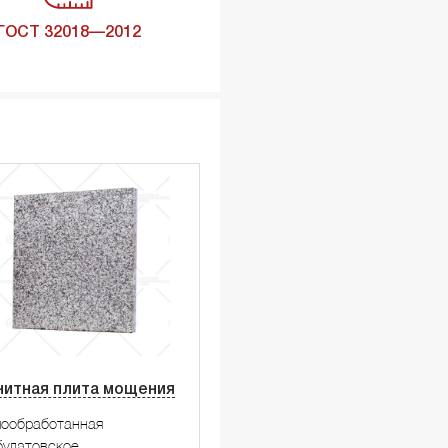
ГОСТ 32018—2012
нитная плита мощения
мообработанная
улатовское