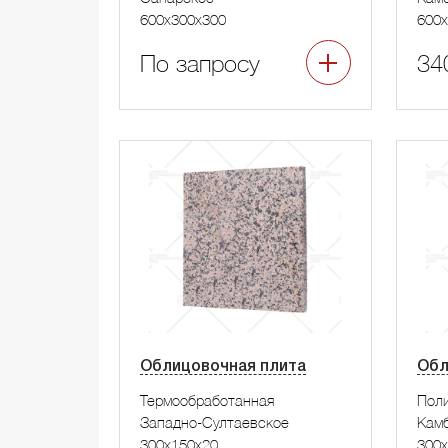
600x300x300
600x
По запросу
34
Облицовочная плита
Обл
Термообработанная
Пол
Западно-Султаевское
Камб
300x150x20
300x