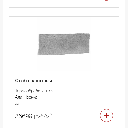
Слэб гранитный
Термообработанная
Ала-Носкуа
xx
2
36699 руб/м