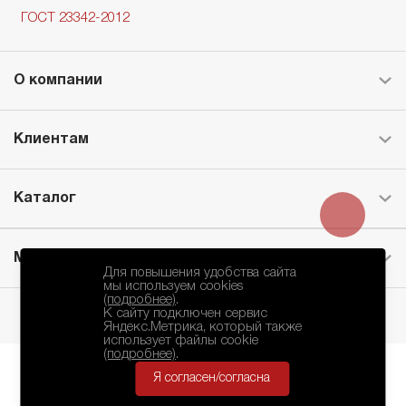
ГОСТ 23342-2012
О компании
Клиентам
Каталог
Месторождение
Для повышения удобства сайта
мы используем cookies
(подробнее)
.
К сайту подключен сервис
Яндекс.Метрика, который также
использует файлы cookie
(подробнее)
.
Я согласен/согласна
БКЗ © 2010-2024.
Политика Конфиденциальности