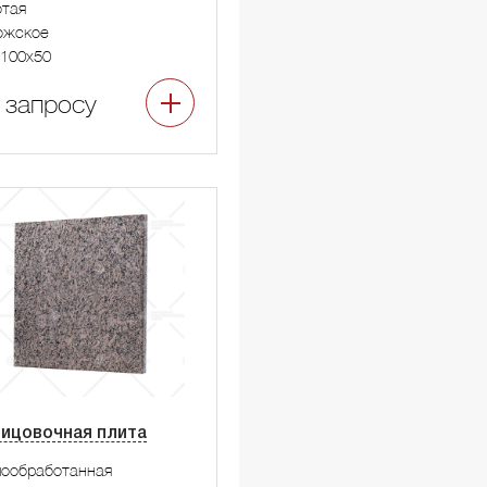
тая
ожское
100x50
 запросу
ицовочная плита
мообработанная