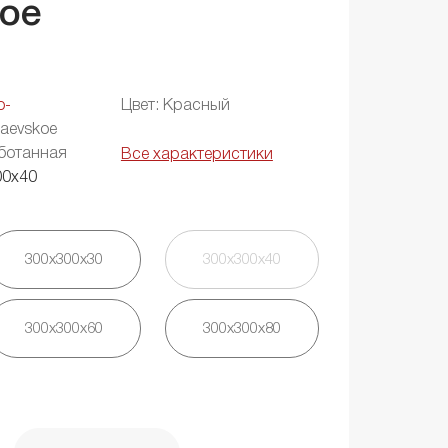
ое
о-
Цвет: Красный
aevskoe
ботанная
Все характеристики
00х40
300х300х30
300х300х40
300х300х60
300х300х80