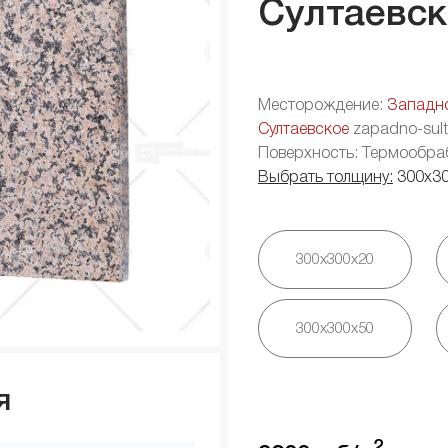
Султаевск
Месторождение:
Западн
Султаевское
zapadno-sult
Поверхность: Термообра
Выбрать толщину:
300х3
300х300х20
300х300х50
я
2