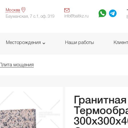
Москва
info@baltkz.ru
Бауманская, 7 с.1, оф. 319
Месторождения
Наши работы
Клиен
Плита мощения
Гранитная
Термообр
300x300x