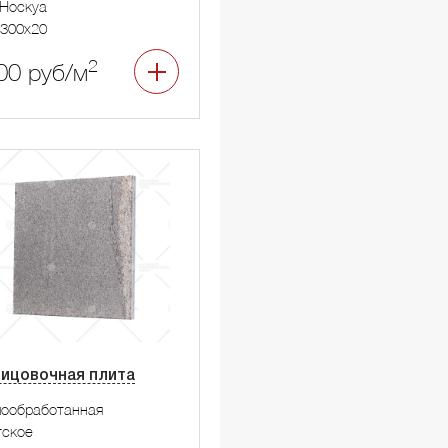
Носкуа
300x20
2
00 руб/м
ицовочная плита
мообработанная
тское