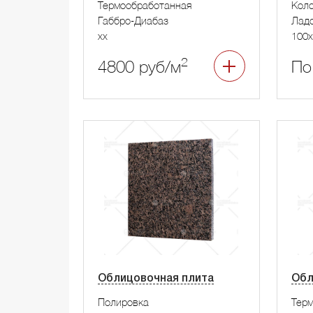
Термообработанная
Коло
Габбро-Диабаз
Лад
xx
100x
2
4800 руб/м
По
Облицовочная плита
Обл
Полировка
Тер