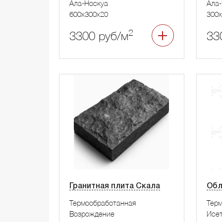
Ала-Носкуа
Ала-
600x300x20
300x
2
3300 руб/м
33
Гранитная плита Скала
Обл
Термообработанная
Тер
Возрождение
Исе