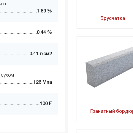
ы в
1.89 %
Брусчатка
0.44 %
0.41 г/см2
 сухом
126 Мпа
100 F
Гранитный бордю