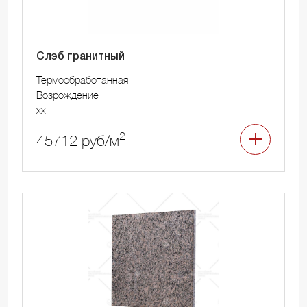
Слэб гранитный
Термообработанная
Возрождение
xx
2
45712 руб/м