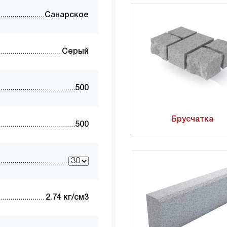
Санарское
Серый
500
Брусчатка
500
2.74 кг/см3