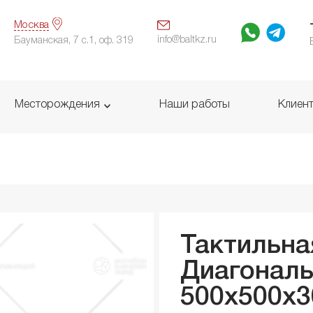
Москва
info@baltkz.ru
Бауманская, 7 с.1, оф. 319
Месторождения
Наши работы
Клиен
Тактильна
Диагонал
500x500x