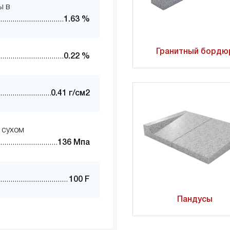
ы в
1.63 %
Гранитный бордю
0.22 %
0.41 г/см2
 сухом
136 Мпа
100 F
Пандусы