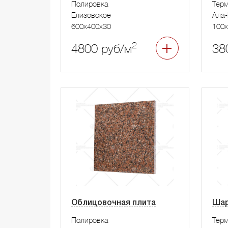
Полировка
Тер
Елизовское
Ала-
600x400x30
100x
2
4800 руб/м
38
Облицовочная плита
Шар
Полировка
Тер