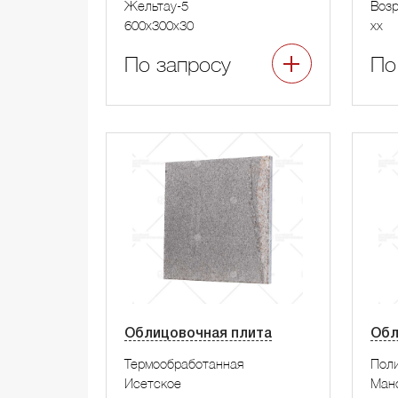
Жельтау-5
Воз
600x300x30
xx
По запросу
По
Облицовочная плита
Обл
Термообработанная
Пол
Исетское
Ман