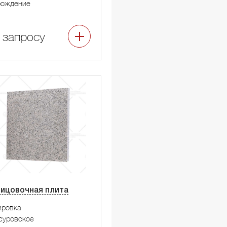
рождение
 запросу
ицовочная плита
ировка
суровское