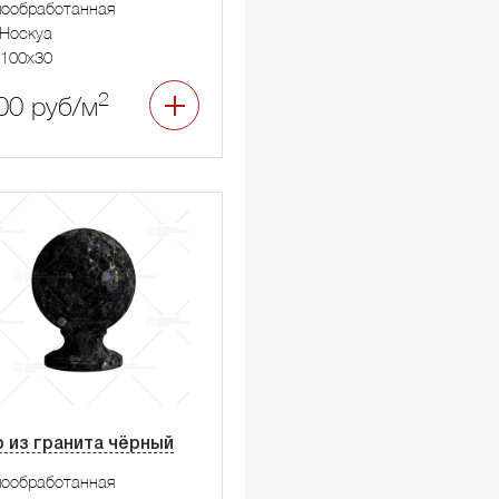
мообработанная
Носкуа
100x30
2
00 руб/м
 из гранита чёрный
мообработанная