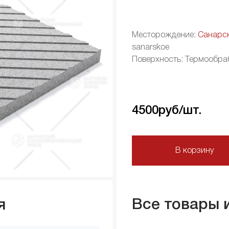
Месторождение:
Санарс
sanarskoe
Поверхность: Термообра
4500
руб/шт.
В корзину
Все товары 
я