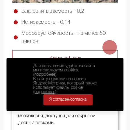
Влаговпитываемость - 0,2
Истираемость - 0,14
Морозоустойчивость - не менее 50
циклов
Купить в 1 клик
Для повышения удобства сайта
мы используем cookies
(подробнее)
.
К сайту подключен сервис
Яндекс.Метрика, который также
использует файлы cookie
Кузреченское месторождение гранита
(подробнее)
.
расположено на севере Мурманской
Я согласен/согласна
области. Крупнозернистый камень
розовато-серого цвета свободен от
мелколесья, доступен для открытой
добычи блоками.